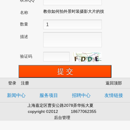
联系QQ
教你如何拍外景时装摄影大片的技
名称
数量
描述
验证码
登录
注册
返回顶部
新闻中心
服务项目
招聘中心
友情链接
上海嘉定区曹安公路2078弄华拓大夏
copyright ©2012
18677062355
后台管理