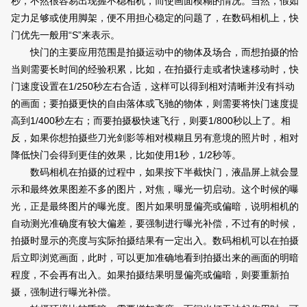
秒，不然很容易出现握不稳相机，而使画面模糊的情况。当然，假如
定力足够或使用脚架，便不用担心稳定的问题了，在数码相机上，快
“S”
门优先一般用
来表示。
快门的主要应用范围是拍摄运动中的物体及场合，而想拍摄的恰
当则需要长时间的经验积累，比如，在拍摄行走或者快速移动时，快
1/250
门速度设置在
秒左右合适，这样可以得到相对清晰并没有抖动
的画面；要拍摄更快的自由落体或飞驰的物体，则需要将快门速度提
1/400
1/800
高到
秒左右；而要拍摄极快速飞行，则要
秒以上了。相
反，如果你想拍摄些刀光剑影等相对模糊且另有意境的照片时，相对
1
1/2
降低快门会得到更佳的效果，比如使用
秒，
秒等。
数码相机在拍摄的过程中，如果按下半截快门，液晶屏上就会显
示和最终效果图差不多的图片，对焦，曝光一切启动。这个时候的曝
光，正是最终图片的曝光度。图片如果明显偏亮或偏暗，说明相机的
自动测光准确度有较大偏差，要强制进行曝光补偿，不过有的时候，
拍摄时显示的亮度与实际拍摄结果有一定出入。数码相机可以在拍摄
后立即浏览画面，此时，可以更加准确地看到拍摄出来的画面的明暗
程度，不会再有出入。如果拍摄结果明显偏亮或偏暗，则要重新拍
摄，强制进行曝光补偿。