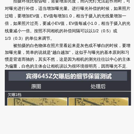
拍摄环境比较昏暗，需要增加亮度，而闪光灯无法起作用时，可
对曝光进行补偿，适当增加曝光量。进行曝光补偿的时候，如果照片
EV
EV
1.0
过暗，要增加
值，
值每增加
，相当于摄入的光线量增加一
EV
EV
1.0
倍，如果照片过亮，要减小
值，
值每减小
，相当于摄入的光
1/2
0.5
线量减小一倍。按照不同相机的补偿间隔可以以
（
）或
1/3
0.3
（
）的单位来调节。
被拍摄的白色物体在照片里看起来是灰色或不够白的时候，要增
“
”
加曝光量，简单的说就是
越白越加
，这似乎与曝光的基本原则和习
惯是背道而驰的，其实不然，这是因为相机的测光往往以中心的主体
.
为偏重，白色的主体会让相机误以为很环境很明亮，因而曝光不足