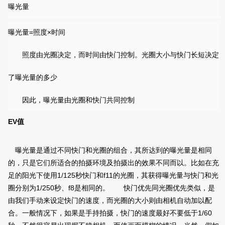
曝光量
=照度×时间
曝光量
照度由光圈决定，而时间由快门控制。光圈大小与快门长短决定
了曝光量的多少
因此，曝光量由光圈和快门共同控制
EV值
曝光量是通过不同快门和光圈的组合，其所达到的曝光量是相同
的，只是它们所适合的拍摄环境及拍摄出的效果不同而以。比如在充
1/125
f11
足的阳光下使用
秒快门和
的光圈，其获得曝光量与快门和光
1/250
f8
圈分别为
秒、
是相同的。 快门优先同光圈优先类似，是
由我们手动来设定快门的速度，而光圈的大小则由相机自动加以配
1/60
合。一般情况下，如果是手持拍摄，快门的速度最好不要低于